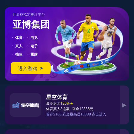


LANGUAGE

|
中文
|
English
公司概况
企业简介
发展历程
企业文化
核心优势
董事长致辞
企业荣誉
产品中心
塑胶板块
石油化工
精细化工
降解材料
循环经济
高新材料
新闻资讯
聚石新闻